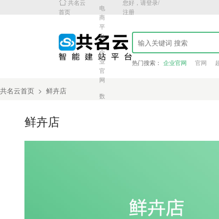
共名云
您好，请登录/
电
首页
注册
商
平
台
企
业
热门搜索：
企业官网
官网
官
网
共名云首页
> 鲜卉店
数
字
名
鲜卉店
片
社
交
互
动
门
户
头
条