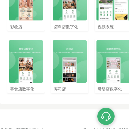
彩妆店
卤料店数字化
视频系统
零食店数字化
寿司店
母婴店数字化