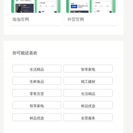
瑜伽官网
外贸官网
你可能还喜欢
生活精品
智享家电
生鲜食品
精工建材
零售百货
生活精品
智享家电
鲜品优选
鲜品优选
全景服务