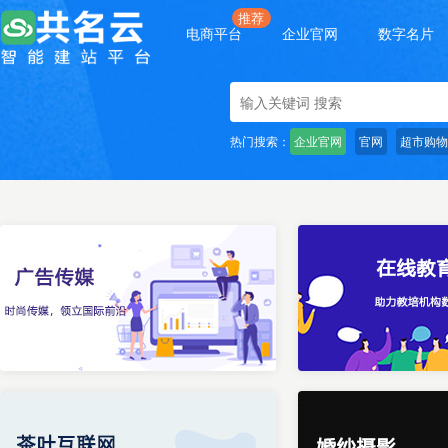
推荐
电商平台
企业官网
数字名片
热门搜索：
企业官网
官网
超市购物