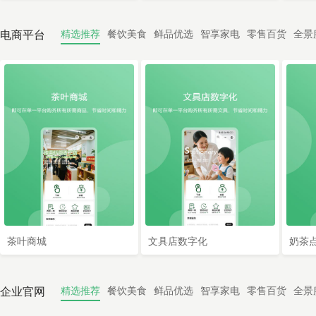
电商平台
精选推荐
餐饮美食
鲜品优选
智享家电
零售百货
全景
茶叶商城
文具店数字化
奶茶
企业官网
精选推荐
餐饮美食
鲜品优选
智享家电
零售百货
全景