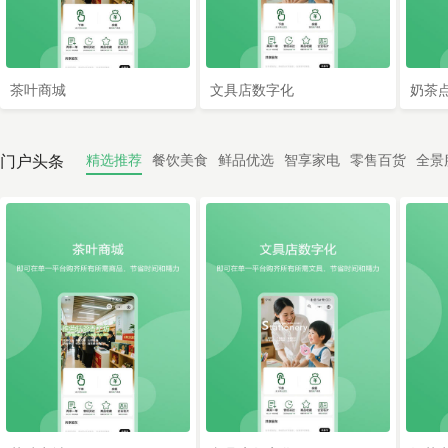
茶叶商城
文具店数字化
奶茶
门户头条
精选推荐
餐饮美食
鲜品优选
智享家电
零售百货
全景